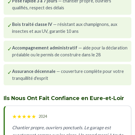
✓
Pose rapide 3 à 7 jours
— chantier propre, ouvriers
qualifiés, respect des délais
✓
Bois traité classe IV
— résistant aux champignons, aux
insectes et aux UV, garantie 10 ans
✓
Accompagnement administratif
— aide pour la déclaration
préalable ou le permis de construire dans le 28
✓
Assurance décennale
— couverture complète pour votre
tranquillité d'esprit
Ils Nous Ont Fait Confiance en Eure-et-Loir
★
★
★
★
★
2024
Chantier propre, ouvriers ponctuels. Le garage est
exactement comme sur les plans. Un grand merci à toute