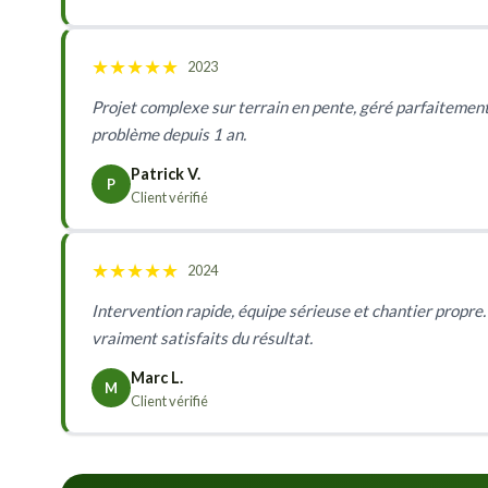
★
★
★
★
★
2023
Projet complexe sur terrain en pente, géré parfaitement. 
problème depuis 1 an.
Patrick V.
P
Client vérifié
★
★
★
★
★
2024
Intervention rapide, équipe sérieuse et chantier propre.
vraiment satisfaits du résultat.
Marc L.
M
Client vérifié