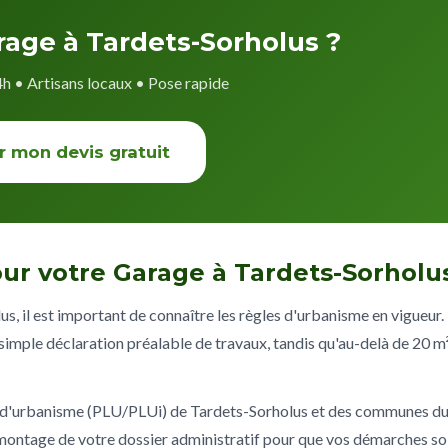
rage à Tardets-Sorholus ?
4h • Artisans locaux • Pose rapide
r mon devis gratuit
ur votre Garage à Tardets-Sorholu
s, il est important de connaître les règles d'urbanisme en vigueur.
imple déclaration préalable de travaux, tandis qu'au-delà de 20 m²
x d'urbanisme (PLU/PLUi) de Tardets-Sorholus et des communes d
ontage de votre dossier administratif pour que vos démarches so