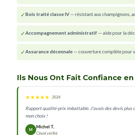
✓
Bois traité classe IV
— résistant aux champignons, au
✓
Accompagnement administratif
— aide pour la déc
✓
Assurance décennale
— couverture complète pour vot
Ils Nous Ont Fait Confiance e
★
★
★
★
★
2024
Rapport qualité-prix imbattable. J'avais des devis plus
mon choix !
Michel T.
M
Client vérifié