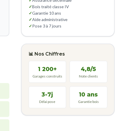
✓
Assurance décennale
✓
Bois traité classe IV
✓
Garantie 10 ans
✓
Aide administrative
✓
Pose 3 à 7 jours
📊 Nos Chiffres
1 200+
4,8/5
Garages construits
Note clients
3-7j
10 ans
Délai pose
Garantie bois