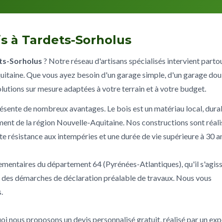
s à Tardets-Sorholus
ts-Sorholus
? Notre réseau d'artisans spécialisés intervient parto
uitaine. Que vous ayez besoin d'un garage simple, d'un garage dou
olutions sur mesure adaptées à votre terrain et à votre budget.
ésente de nombreux avantages. Le bois est un matériau local, dura
ement de la région Nouvelle-Aquitaine. Nos constructions sont réal
nte résistance aux intempéries et une durée de vie supérieure à 30 a
lementaires du département 64 (Pyrénées-Atlantiques), qu'il s'agis
u des démarches de déclaration préalable de travaux. Nous vous
.
oi nous proposons un devis personnalisé gratuit, réalisé par un exp