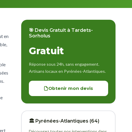
🎯 Devis Gratuit à Tardets-
Sorholus
ut en
ble,
Gratuit
Réponse sous 24h, sans engagement.
ble
Artisans locaux en Pyrénées-Atlantiques.
isées
ns.
Obtenir mon devis
se
🏛️ Pyrénées-Atlantiques (64)
ert
Découvrez toutes nos interventions dans