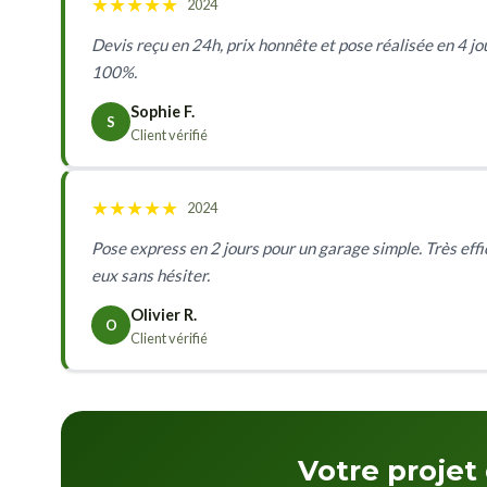
★
★
★
★
★
2024
Devis reçu en 24h, prix honnête et pose réalisée en 4 jo
100%.
Sophie F.
S
Client vérifié
★
★
★
★
★
2024
Pose express en 2 jours pour un garage simple. Très effica
eux sans hésiter.
Olivier R.
O
Client vérifié
Votre projet