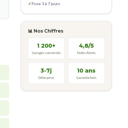
✓
Pose 3 à 7 jours
📊 Nos Chiffres
1 200+
4,8/5
Garages construits
Note clients
3-7j
10 ans
Délai pose
Garantie bois