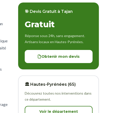
🎯 Devis Gratuit à Tajan
Gratuit
un
Réponse sous 24h, sans engagement.
tique
Artisans locaux en Hautes-Pyrénées.
aité
Obtenir mon devis
es
🏛️ Hautes-Pyrénées (65)
Découvrez toutes nos interventions dans
ce département.
arage
Voir le département