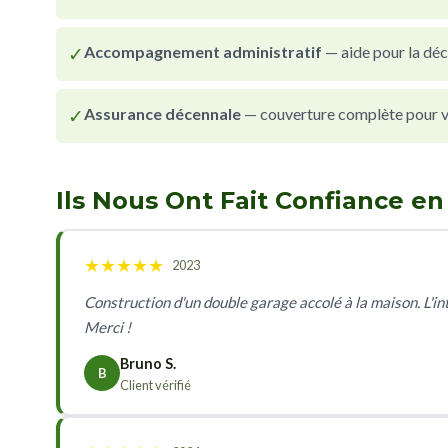
✓
Accompagnement administratif
— aide pour la déc
✓
Assurance décennale
— couverture complète pour vot
Ils Nous Ont Fait Confiance e
★
★
★
★
★
2023
Construction d'un double garage accolé à la maison. L'inté
Merci !
Bruno S.
B
Client vérifié