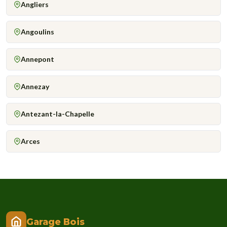
Angliers
Angoulins
Annepont
Annezay
Antezant-la-Chapelle
Arces
Garage Bois