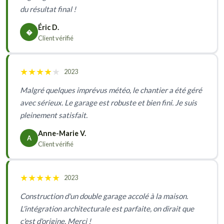
du résultat final !
Éric D.
�
Client vérifié
★
★
★
★
★
2023
Malgré quelques imprévus météo, le chantier a été géré
avec sérieux. Le garage est robuste et bien fini. Je suis
pleinement satisfait.
Anne-Marie V.
A
Client vérifié
★
★
★
★
★
2023
Construction d'un double garage accolé à la maison.
L'intégration architecturale est parfaite, on dirait que
c'est d'origine. Merci !