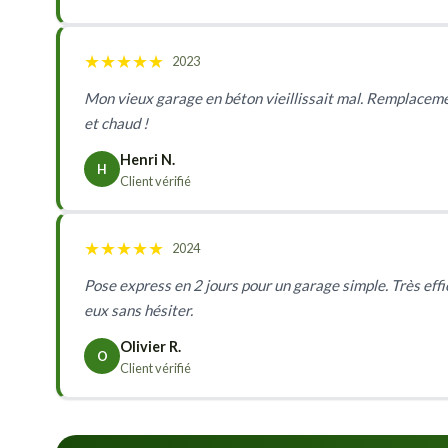
★
★
★
★
★
2023
Mon vieux garage en béton vieillissait mal. Remplacemen
et chaud !
Henri N.
H
Client vérifié
★
★
★
★
★
2024
Pose express en 2 jours pour un garage simple. Très effica
eux sans hésiter.
Olivier R.
O
Client vérifié