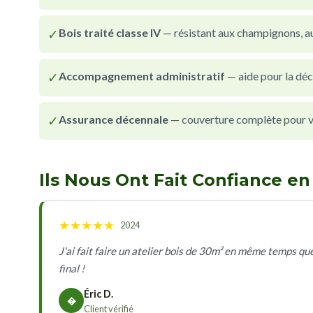
✓
Bois traité classe IV
— résistant aux champignons, au
✓
Accompagnement administratif
— aide pour la déc
✓
Assurance décennale
— couverture complète pour vot
Ils Nous Ont Fait Confiance e
★
★
★
★
★
2024
J'ai fait faire un atelier bois de 30m² en même temps que
final !
Éric D.
�
Client vérifié