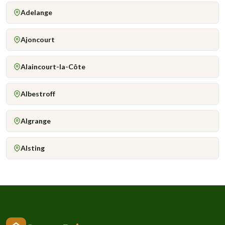
Adelange
Ajoncourt
Alaincourt-la-Côte
Albestroff
Algrange
Alsting