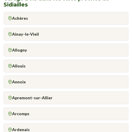
Sidiailles
Achères
Ainay-le-Vieil
Allogny
Allouis
Annoix
Apremont-sur-Allier
Arcomps
Ardenais