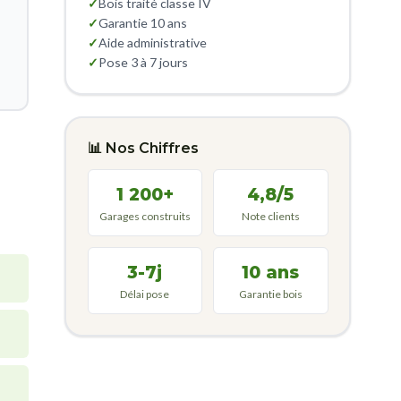
✓
Bois traité classe IV
✓
Garantie 10 ans
✓
Aide administrative
✓
Pose 3 à 7 jours
📊 Nos Chiffres
1 200+
4,8/5
Garages construits
Note clients
3-7j
10 ans
Délai pose
Garantie bois