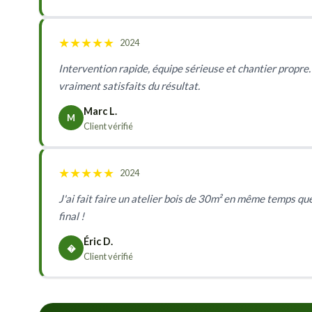
★
★
★
★
★
2024
Intervention rapide, équipe sérieuse et chantier propre.
vraiment satisfaits du résultat.
Marc L.
M
Client vérifié
★
★
★
★
★
2024
J'ai fait faire un atelier bois de 30m² en même temps que
final !
Éric D.
�
Client vérifié