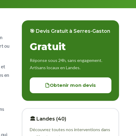
🎯 Devis Gratuit à Serres-Gaston
en
Gratuit
rt ou
Réponse sous 24h, sans engagement.
 et
Artisans locaux en Landes.
es en
Obtenir mon devis
ns
🏛️ Landes (40)
Découvrez toutes nos interventions dans
 qui