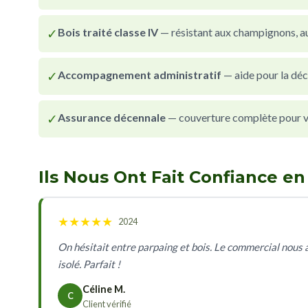
✓
Bois traité classe IV
— résistant aux champignons, au
✓
Accompagnement administratif
— aide pour la déc
✓
Assurance décennale
— couverture complète pour vot
Ils Nous Ont Fait Confiance e
★
★
★
★
★
2024
On hésitait entre parpaing et bois. Le commercial nous a 
isolé. Parfait !
Céline M.
C
Client vérifié