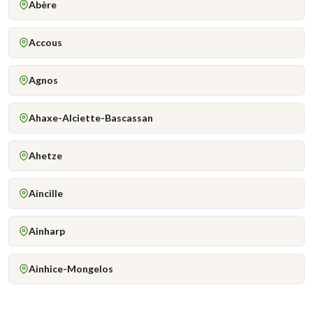
Abère
Accous
Agnos
Ahaxe-Alciette-Bascassan
Ahetze
Aincille
Ainharp
Ainhice-Mongelos