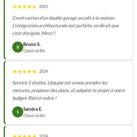
★
★
★
★
★
2023
Construction d'un double garage accolé à la maison.
L'intégration architecturale est parfaite, on dirait que
c'est d'origine. Merci !
Bruno S.
B
Client vérifié
★
★
★
★
★
2024
Service 5 étoiles. L'équipe est venue prendre les
mesures, proposer des plans, et adapter le projet à notre
budget. Rien à redire !
Sandra E.
S
Client vérifié
★
★
★
★
★
2024