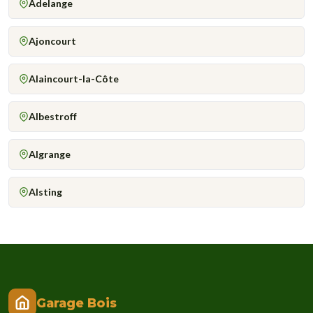
Adelange
Ajoncourt
Alaincourt-la-Côte
Albestroff
Algrange
Alsting
Garage Bois