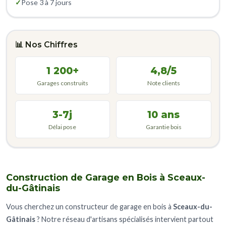
✓
Pose 3 à 7 jours
📊 Nos Chiffres
1 200+
4,8/5
Garages construits
Note clients
3-7j
10 ans
Délai pose
Garantie bois
Construction de Garage en Bois à Sceaux-
du-Gâtinais
Vous cherchez un constructeur de garage en bois à
Sceaux-du-
Gâtinais
? Notre réseau d'artisans spécialisés intervient partout