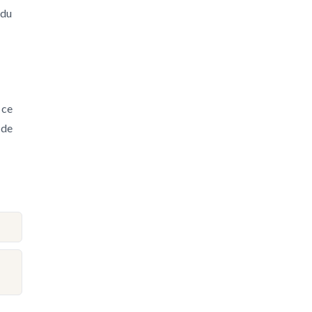
 du
 ce
 de