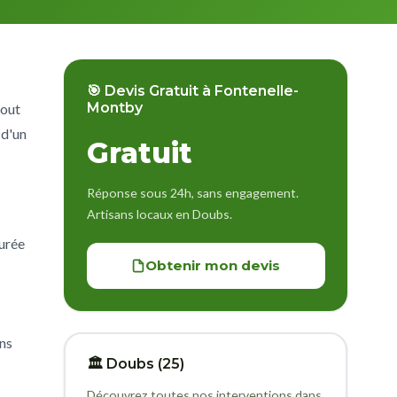
🎯 Devis Gratuit à Fontenelle-
Montby
tout
 d'un
Gratuit
Réponse sous 24h, sans engagement.
Artisans locaux en Doubs.
durée
Obtenir mon devis
ns
🏛️ Doubs (25)
Découvrez toutes nos interventions dans