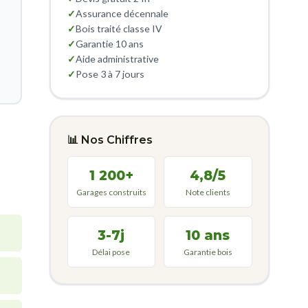
✓
Assurance décennale
✓
Bois traité classe IV
✓
Garantie 10 ans
✓
Aide administrative
✓
Pose 3 à 7 jours
📊 Nos Chiffres
1 200+
4,8/5
Garages construits
Note clients
3-7j
10 ans
Délai pose
Garantie bois