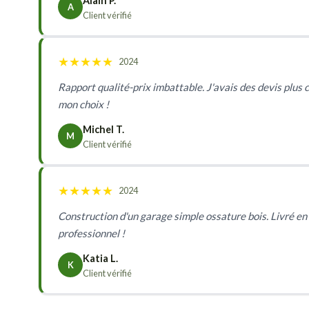
Alain P.
A
Client vérifié
★
★
★
★
★
2024
Rapport qualité-prix imbattable. J'avais des devis plus
mon choix !
Michel T.
M
Client vérifié
★
★
★
★
★
2024
Construction d'un garage simple ossature bois. Livré en 
professionnel !
Katia L.
K
Client vérifié