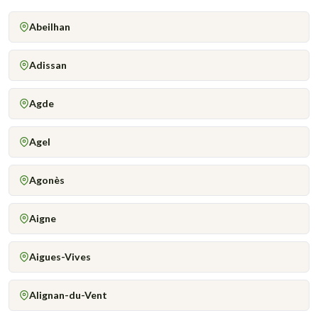
Abeilhan
Adissan
Agde
Agel
Agonès
Aigne
Aigues-Vives
Alignan-du-Vent