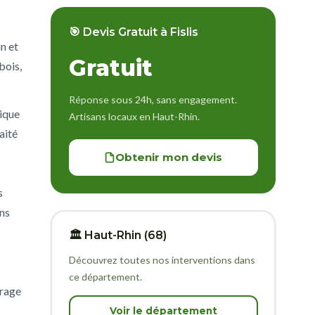
🎯 Devis Gratuit à Fislis
n et
Gratuit
bois,
Réponse sous 24h, sans engagement.
tique
Artisans locaux en Haut-Rhin.
aité
Obtenir mon devis
s
ns
🏛️ Haut-Rhin (68)
Découvrez toutes nos interventions dans
ce département.
arage
Voir le département