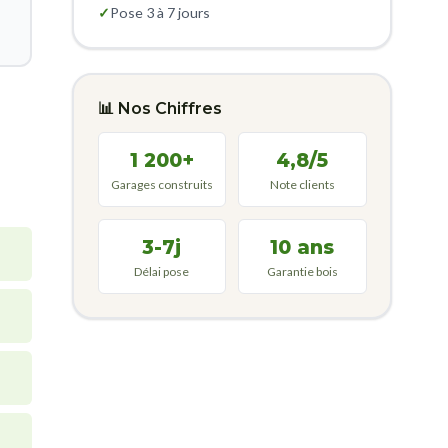
✓
Pose 3 à 7 jours
📊 Nos Chiffres
1 200+
4,8/5
Garages construits
Note clients
3-7j
10 ans
Délai pose
Garantie bois