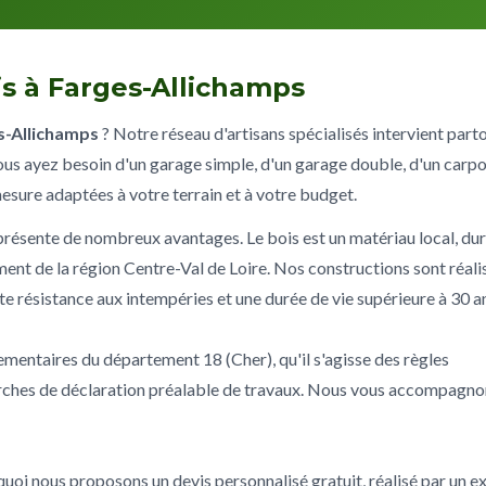
s à Farges-Allichamps
s-Allichamps
? Notre réseau d'artisans spécialisés intervient part
vous ayez besoin d'un garage simple, d'un garage double, d'un carpo
mesure adaptées à votre terrain et à votre budget.
présente de nombreux avantages. Le bois est un matériau local, du
ment de la région Centre-Val de Loire. Nos constructions sont réali
nte résistance aux intempéries et une durée de vie supérieure à 30 a
lementaires du département 18 (Cher), qu'il s'agisse des règles
rches de déclaration préalable de travaux. Nous vous accompagno
uoi nous proposons un devis personnalisé gratuit, réalisé par un e