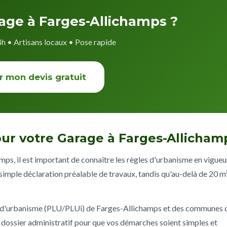
rage à Farges-Allichamps ?
4h • Artisans locaux • Pose rapide
r mon devis gratuit
ur votre Garage à Farges-Allicham
ps, il est important de connaître les règles d'urbanisme en vigueu
imple déclaration préalable de travaux, tandis qu'au-delà de 20 m²
x d'urbanisme (PLU/PLUi) de Farges-Allichamps et des communes 
ossier administratif pour que vos démarches soient simples et