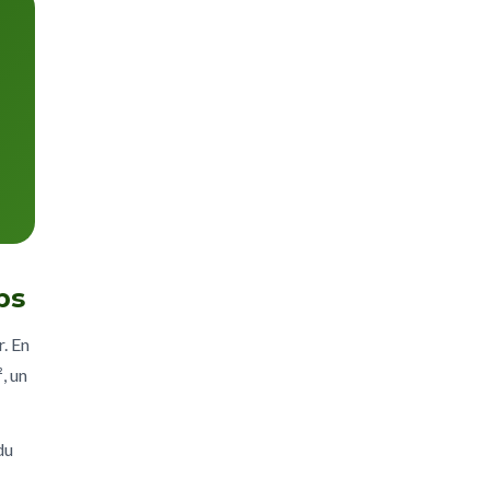
ps
r. En
, un
du