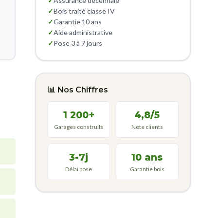
✓
Assurance décennale
✓
Bois traité classe IV
✓
Garantie 10 ans
✓
Aide administrative
✓
Pose 3 à 7 jours
📊 Nos Chiffres
1 200+
4,8/5
Garages construits
Note clients
3-7j
10 ans
Délai pose
Garantie bois