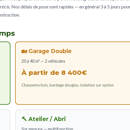
récis. Nos délais de pose sont rapides — en général 3 à 5 jours pou
nstruction.
amps
🏡 Garage Double
20 à 40 m² — 2 véhicules
À partir de 8 400€
Charpente bois, bardage douglas, isolation sur option
🔨 Atelier / Abri
Sur mesure — multifonction