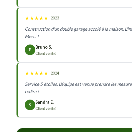
★
★
★
★
★
2023
Construction d'un double garage accolé à la maison. L'inté
Merci !
Bruno S.
B
Client vérifié
★
★
★
★
★
2024
Service 5 étoiles. L'équipe est venue prendre les mesures
redire !
Sandra E.
S
Client vérifié