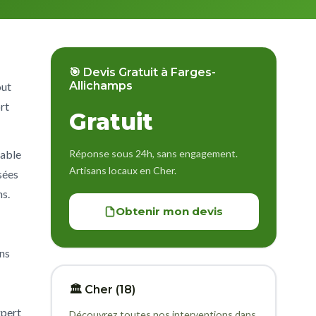
🎯 Devis Gratuit à Farges-
Allichamps
out
rt
Gratuit
Réponse sous 24h, sans engagement.
rable
Artisans locaux en Cher.
sées
ns.
Obtenir mon devis
ns
🏛️ Cher (18)
xpert
Découvrez toutes nos interventions dans