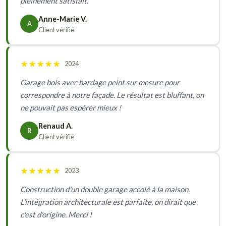
pleinement satisfait.
Anne-Marie V.
A
Client vérifié
★
★
★
★
★
2024
Garage bois avec bardage peint sur mesure pour
correspondre à notre façade. Le résultat est bluffant, on
ne pouvait pas espérer mieux !
Renaud A.
R
Client vérifié
★
★
★
★
★
2023
Construction d'un double garage accolé à la maison.
L'intégration architecturale est parfaite, on dirait que
c'est d'origine. Merci !